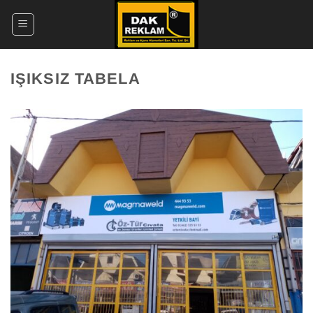
İçeriğe
atla
IŞIKSIZ TABELA